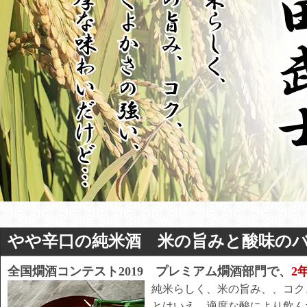
やや辛口の純米酒 米の旨みと酸味の
全国燗酒コンテスト2019 プレミアム燗酒部門で、
2
純米らしく、米の旨み、、コ
とはいえ、適度な酸により飲ん